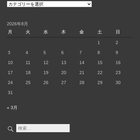
上
シ
げ
ー
る
ン
の
別
2026年8月
ぼ
活
月
火
水
木
金
土
日
り
用
1
2
旗
術
の
3
4
5
6
7
8
9
ぼ
10
11
12
13
14
15
16
り
旗
17
18
19
20
21
22
23
24
25
26
27
28
29
30
31
« 3月
検
索: