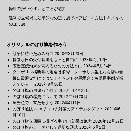
軽量で扱いやすいところが魅力
選挙で立候補に効果的なのぼり旗でのアピール方法トキメキの
のぼり旗
オリジナルのぼり旗を作ろう
競争に勝つための努力
2026年3月23日
特別な日の受付装飾をもっと自由に
2025年7月12日
広告宣伝効果を高めるための方法とは
2024年5月24日
ターポリン横断幕の用途は多彩！ターポリン生地なら店の看
板に最適なだけではなくイベントや展示会でも採用事例が増
えている！
2023年8月30日
のぼり旗の用途って何？
2022年12月22日
のぼり旗の歴史について
2022年9月29日
蛍光色で目立たせよう
2022年4月1日
のぼり通販.comでコロナ対策のアイテムをゲット
2021年6
月10日
のぼり旗を店頭に掲げる事でPR効果は絶大
2020年12月27日
のぼり旗のデータとして適切な形式
2020年5月2日