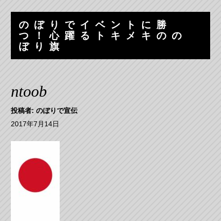
コ
ナ
ン
ビ
のぼりでイベントに勝
テ
ゲ
つ！心躍るトキメキのの
ン
ー
ぼり旗
ツ
シ
へ
ョ
ス
ン
ntoob
キ
へ
ッ
ス
投稿者:
のぼりで宣伝
プ
キ
ッ
2017年7月14日
プ