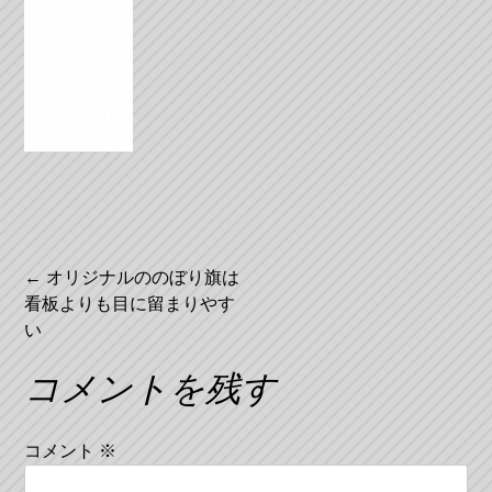
投
←
オリジナルののぼり旗は
看板よりも目に留まりやす
稿
い
ナ
コメントを残す
ビ
ゲ
コメント
※
ー