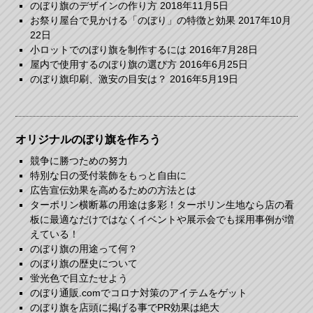
のぼり旗のデザインの作り方
2018年11月5日
お祭り屋台で見かける「のぼり」の特徴と効果
2017年10月
22日
小ロットでのぼり旗を制作するには
2016年7月28日
屋内で使用するのぼり旗の選び方
2016年6月25日
のぼり旗印刷、激安の目安は？
2016年5月19日
オリジナルのぼり旗を作ろう
競争に勝つための努力
特別な日の受付装飾をもっと自由に
広告宣伝効果を高めるための方法とは
ターポリン横断幕の用途は多彩！ターポリン生地なら店の看
板に最適なだけではなくイベントや展示会でも採用事例が増
えている！
のぼり旗の用途って何？
のぼり旗の歴史について
蛍光色で目立たせよう
のぼり通販.comでコロナ対策のアイテムをゲット
のぼり旗を店頭に掲げる事でPR効果は絶大