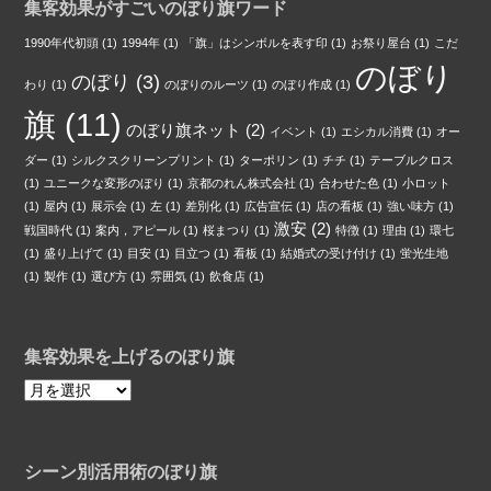
集客効果がすごいのぼり旗ワード
1990年代初頭
(1)
1994年
(1)
「旗」はシンボルを表す印
(1)
お祭り屋台
(1)
こだ
のぼり
のぼり
(3)
わり
(1)
のぼりのルーツ
(1)
のぼり作成
(1)
旗
(11)
のぼり旗ネット
(2)
イベント
(1)
エシカル消費
(1)
オー
ダー
(1)
シルクスクリーンプリント
(1)
ターポリン
(1)
チチ
(1)
テーブルクロス
(1)
ユニークな変形のぼり
(1)
京都のれん株式会社
(1)
合わせた色
(1)
小ロット
(1)
屋内
(1)
展示会
(1)
左
(1)
差別化
(1)
広告宣伝
(1)
店の看板
(1)
強い味方
(1)
激安
(2)
戦国時代
(1)
案内，アピール
(1)
桜まつり
(1)
特徴
(1)
理由
(1)
環七
(1)
盛り上げて
(1)
目安
(1)
目立つ
(1)
看板
(1)
結婚式の受け付け
(1)
蛍光生地
(1)
製作
(1)
選び方
(1)
雰囲気
(1)
飲食店
(1)
集客効果を上げるのぼり旗
集
客
効
果
シーン別活用術のぼり旗
を