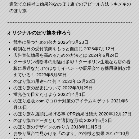
選挙で立候補に効果的なのぼり旗でのアピール方法トキメキの
のぼり旗
オリジナルのぼり旗を作ろう
競争に勝つための努力
2026年3月23日
特別な日の受付装飾をもっと自由に
2025年7月12日
広告宣伝効果を高めるための方法とは
2024年5月24日
ターポリン横断幕の用途は多彩！ターポリン生地なら店の看
板に最適なだけではなくイベントや展示会でも採用事例が増
えている！
2023年8月30日
のぼり旗の用途って何？
2022年12月22日
のぼり旗の歴史について
2022年9月29日
蛍光色で目立たせよう
2022年4月1日
のぼり通販.comでコロナ対策のアイテムをゲット
2021年6
月10日
のぼり旗を店頭に掲げる事でPR効果は絶大
2020年12月27日
のぼり旗のデータとして適切な形式
2020年5月2日
のぼり旗のデザインの作り方
2018年11月5日
お祭り屋台で見かける「のぼり」の特徴と効果
2017年10月