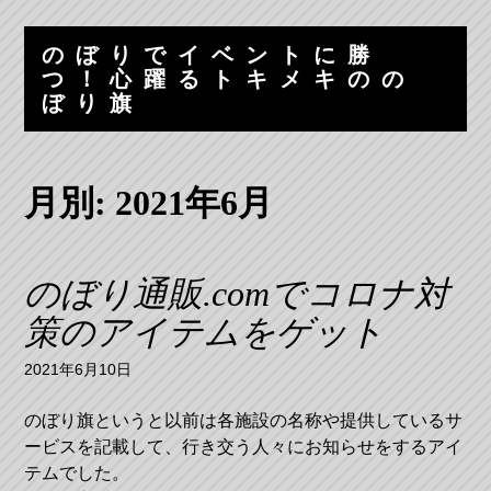
コ
ナ
ン
ビ
のぼりでイベントに勝
テ
ゲ
つ！心躍るトキメキのの
ン
ー
ぼり旗
ツ
シ
へ
ョ
ス
ン
月別:
2021年6月
キ
へ
ッ
ス
プ
キ
ッ
のぼり通販.comでコロナ対
プ
策のアイテムをゲット
2021年6月10日
のぼり旗というと以前は各施設の名称や提供しているサ
ービスを記載して、行き交う人々にお知らせをするアイ
テムでした。