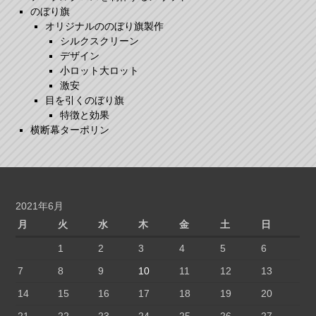
のぼり旗
オリジナルののぼり旗製作
シルクスクリーン
デザイン
小ロット大ロット
激安
目を引くのぼり旗
特徴と効果
横断幕ターポリン
2021年6月
月
火
水
木
金
土
日
1
2
3
4
5
6
7
8
9
10
11
12
13
14
15
16
17
18
19
20
21
22
23
24
25
26
27