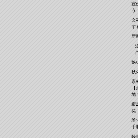
宣
う
文
す
新
狭
秋
素
【
地
縦
奨
誰
手
軽