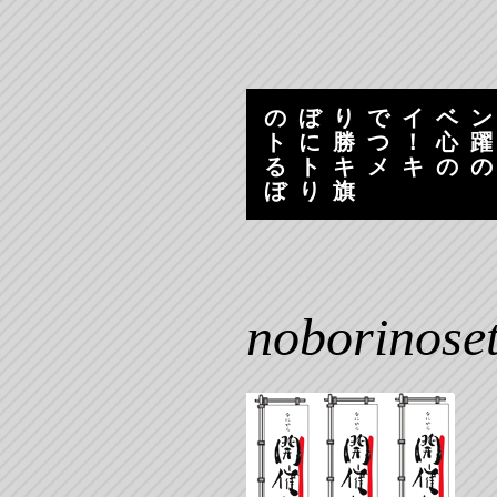
コ
ナ
ン
ビ
テ
ゲ
ン
ー
のぼりでイベ
ツ
シ
トに勝つ！心
へ
ョ
るトキメキの
ス
ン
ぼり旗
キ
へ
ッ
ス
プ
キ
ッ
プ
noborinoset