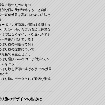
競争に勝つための努力
特別な日の受付装飾をもっと自由に
広告宣伝効果を高めるための方法と
は
ターポリン横断幕の用途は多彩！タ
ーポリン生地なら店の看板に最適な
だけではなくイベントや展示会でも
採用事例が増えている！
のぼり旗の用途って何？
のぼり旗の歴史について
蛍光色で目立たせよう
のぼり通販.comでコロナ対策のアイ
テムをゲット
のぼり旗を店頭に掲げる事でPR効果
は絶大
のぼり旗のデータとして適切な形式
ぼり旗のデザインの悩みは