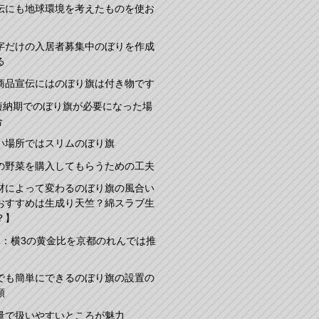
伝にも地球環境を考えたものを使お
字だけの入居者募集中のぼりを作成
る
商品宣伝にはのぼり旗は付き物です
短納期でのぼり旗が必要になった場
合
い場所ではスリムのぼり旗
の野菜を購入してもらうための工夫
材によって変わるのぼり旗の風合い
おすすめは生成り天竺？綿スラブ生
？】
2：横3の黄金比を京都のれんでは推
でも簡単にできるのぼり旗の設置の
順
量で扱いやすいところが魅力