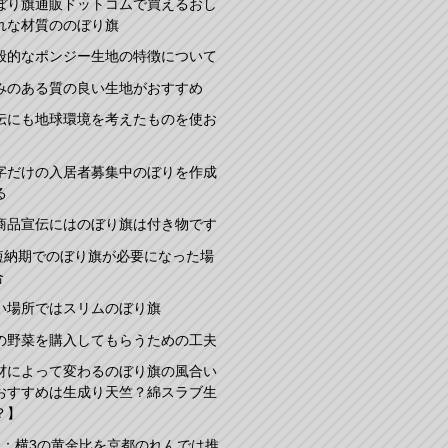
ぼり旗通販ドットコムで買えるおし
れな材質ののぼり旗
般的なポンジー生地の特徴について
みのある質の良い生地がおすすめ
伝にも地球環境を考えたものを使お
字だけの入居者募集中のぼりを作成
る
商品宣伝にはのぼり旗は付き物です
短納期でのぼり旗が必要になった場
合
い場所ではスリムのぼり旗
の野菜を購入してもらうための工夫
材によって変わるのぼり旗の風合い
おすすめは生成り天竺？綿スラブ生
？】
2：横3の黄金比を京都のれんでは推