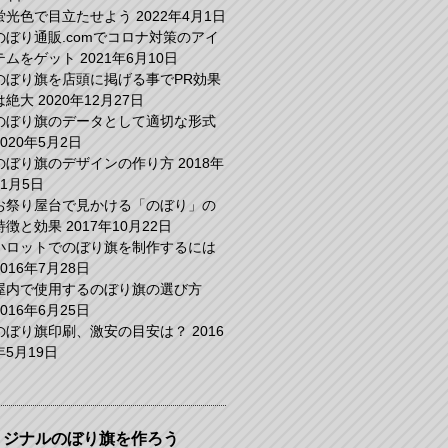
蛍光色で目立たせよう
2022年4月1日
のぼり通販.comでコロナ対策のアイ
テムをゲット
2021年6月10日
のぼり旗を店頭に掲げる事でPR効果
は絶大
2020年12月27日
のぼり旗のデータとして適切な形式
2020年5月2日
のぼり旗のデザインの作り方
2018年
11月5日
お祭り屋台で見かける「のぼり」の
特徴と効果
2017年10月22日
小ロットでのぼり旗を制作するには
2016年7月28日
屋内で使用するのぼり旗の選び方
2016年6月25日
のぼり旗印刷、激安の目安は？
2016
年5月19日
リジナルのぼり旗を作ろう