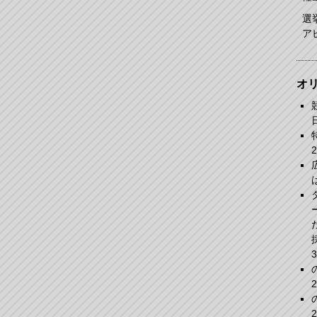
選
ア
オ