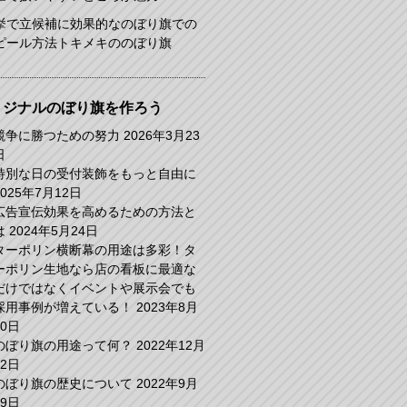
挙で立候補に効果的なのぼり旗での
ピール方法トキメキののぼり旗
リジナルのぼり旗を作ろう
競争に勝つための努力
2026年3月23
日
特別な日の受付装飾をもっと自由に
2025年7月12日
広告宣伝効果を高めるための方法と
は
2024年5月24日
ターポリン横断幕の用途は多彩！タ
ーポリン生地なら店の看板に最適な
だけではなくイベントや展示会でも
採用事例が増えている！
2023年8月
30日
のぼり旗の用途って何？
2022年12月
22日
のぼり旗の歴史について
2022年9月
29日