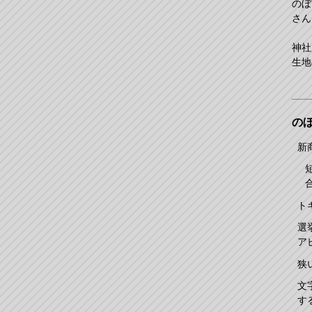
のぼ
さん
神社
生地
の
新
ト
選
ア
狭
文
す