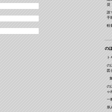
奨
誰
手
軽
の
ト
の
図
の
ゃ
一
厚