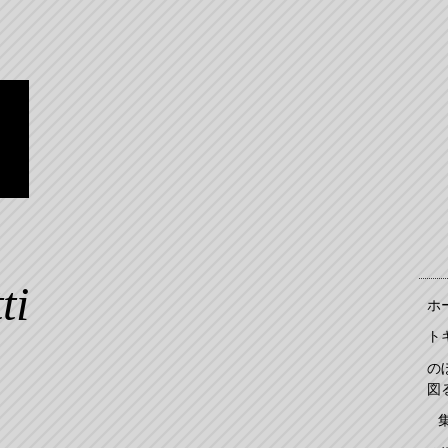
ン
躍
の
ti
ホ
ト
の
図