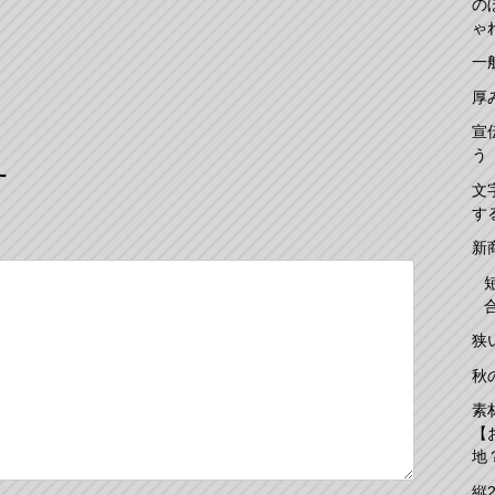
の
ゃ
一
厚
宣
う
す
文
す
新
狭
秋
素
【
地
縦