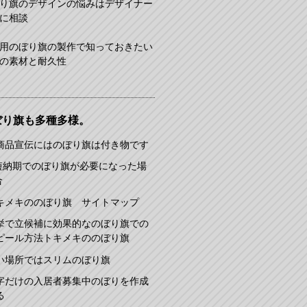
り旗のデザインの悩みはデザイナー
に相談
用のぼり旗の製作で知っておきたい
の素材と耐久性
ぼり旗も多種多様。
商品宣伝にはのぼり旗は付き物です
短納期でのぼり旗が必要になった場
合
キメキののぼり旗 サイトマップ
挙で立候補に効果的なのぼり旗での
ピール方法トキメキののぼり旗
い場所ではスリムのぼり旗
字だけの入居者募集中のぼりを作成
る