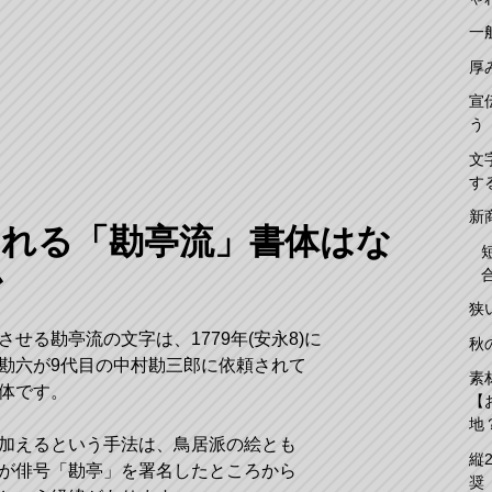
一
厚
宣
う
文
す
新
られる「勘亭流」書体はな
か
狭
せる勘亭流の文字は、1779年(安永8)に
秋
勘六が9代目の中村勘三郎に依頼されて
素
体です。
【
地
加えるという手法は、鳥居派の絵とも
縦
が俳号「勘亭」を署名したところから
奨