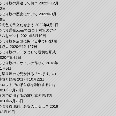
のぼり旗の用途って何？
2022年12月
22日
のぼり旗の歴史について
2022年9月
29日
蛍光色で目立たせよう
2022年4月1日
のぼり通販.comでコロナ対策のアイ
テムをゲット
2021年6月10日
のぼり旗を店頭に掲げる事でPR効果
は絶大
2020年12月27日
のぼり旗のデータとして適切な形式
2020年5月2日
のぼり旗のデザインの作り方
2018年
11月5日
お祭り屋台で見かける「のぼり」の
特徴と効果
2017年10月22日
小ロットでのぼり旗を制作するには
2016年7月28日
屋内で使用するのぼり旗の選び方
2016年6月25日
のぼり旗印刷、激安の目安は？
2016
年5月19日