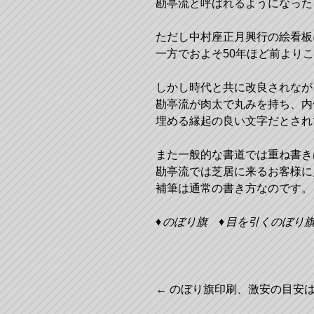
勘亭流と呼ばれるようになった
ただし中村座正月興行の絵看板
一方でおよそ50年ほど前より
しかし時代と共に改良されなが
勘亭流が肉太で丸みを持ち、内
埋める縁起の良い文字だとされ
また一般的な書道では重ね書き
勘亭流では芝居に来るお客様に
補筆は通常の書き方なのです。
のぼり旗
目を引くのぼり
投
←
のぼり旗印刷、激安の目安