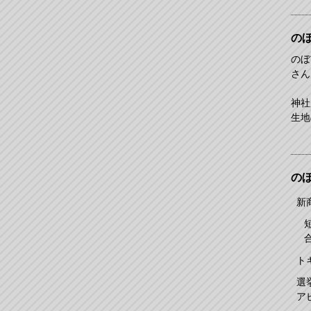
の
のぼ
さん
神社
生地
の
新
ト
選
ア