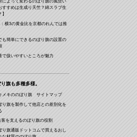
材によって変わるのぼり旗の風合い
おすすめは生成り天竺？綿スラブ生
？】
2：横3の黄金比を京都のれんでは推
でも簡単にできるのぼり旗の設置の
順
量で扱いやすいところが魅力
ぼり旗も多種多様。
キメキののぼり旗 サイトマップ
ぼり旗を製作して他店との差別化を
る
集客を支えるのぼり旗の役割
ぼり旗通販ドットコムで買えるおし
れな材質ののぼり旗