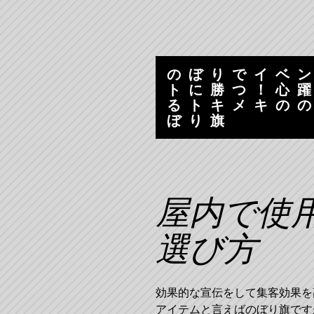
コ
ナ
ン
ビ
テ
ゲ
ン
ー
のぼりでイベ
ツ
シ
トに勝つ！心
へ
ョ
るトキメキの
ス
ン
ぼり旗
キ
へ
ッ
ス
プ
キ
ッ
プ
屋内で使
選び方
効果的な宣伝をして集客効果を
アイテムと言えばのぼり旗です