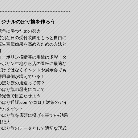
リジナルのぼり旗を作ろう
競争に勝つための努力
特別な日の受付装飾をもっと自由に
広告宣伝効果を高めるための方法と
は
ターポリン横断幕の用途は多彩！タ
ーポリン生地なら店の看板に最適な
だけではなくイベントや展示会でも
採用事例が増えている！
のぼり旗の用途って何？
のぼり旗の歴史について
蛍光色で目立たせよう
のぼり通販.comでコロナ対策のアイ
テムをゲット
のぼり旗を店頭に掲げる事でPR効果
は絶大
のぼり旗のデータとして適切な形式