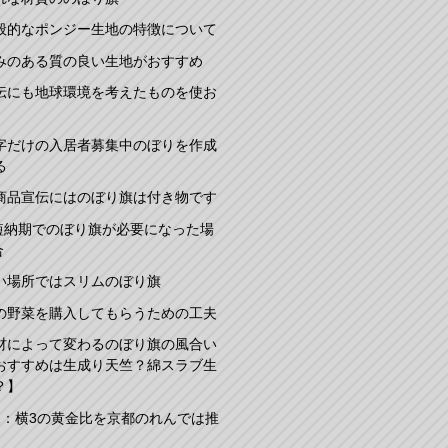
般的なポンジー生地の特徴について
みのある質の良い生地がおすすめ
伝にも地球環境を考えたものを使お
字だけの入居者募集中のぼりを作成
る
商品宣伝にはのぼり旗は付き物です
短納期でのぼり旗が必要になった場
合
い場所ではスリムのぼり旗
の野菜を購入してもらうための工夫
材によって変わるのぼり旗の風合い
おすすめは生成り天竺？綿スラブ生
？】
2：横3の黄金比を京都のれんでは推