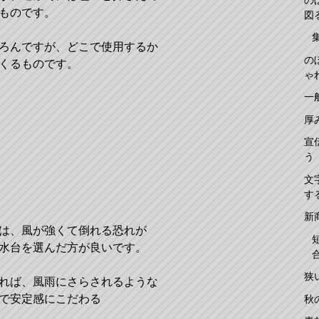
ものです。
図
ろんですが、どこで使用するか
の
くるものです。
ゃ
一
厚
宣
う
文
す
新
は、風が強くて倒れる恐れが
水台を選んだ方が良いです。
狭
れば、風雨にさらされるような
で安定感にこだわる
秋