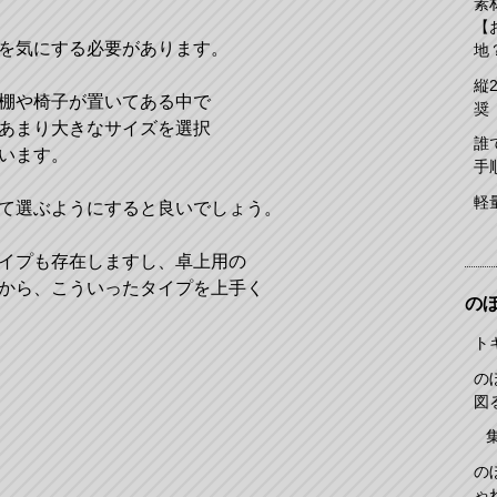
素
【
を気にする必要があります。
地
縦
棚や椅子が置いてある中で
奨
あまり大きなサイズを選択
誰
います。
手
軽
て選ぶようにすると良いでしょう。
イプも存在しますし、卓上用の
から、こういったタイプを上手く
の
ト
の
図
の
ゃ