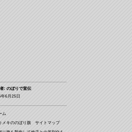
者:
のぼりで宣伝
16年6月25日
ーム
キメキののぼり旗 サイトマップ
ぼり旗を製作して他店との差別化を