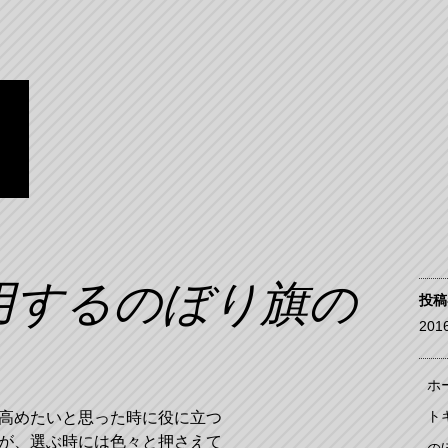
ン
躍
の
用するのぼり旗の
投稿
20
ホ
ト
高めたいと思った時に役に立つ
が、選ぶ時には色々と押さえて
の