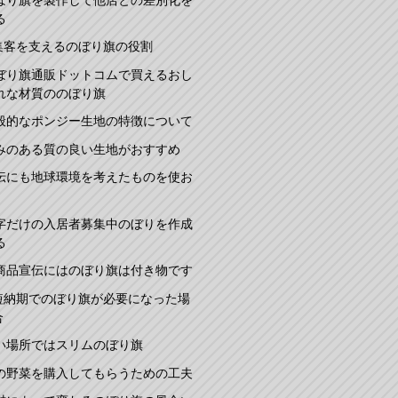
る
集客を支えるのぼり旗の役割
ぼり旗通販ドットコムで買えるおし
れな材質ののぼり旗
般的なポンジー生地の特徴について
みのある質の良い生地がおすすめ
伝にも地球環境を考えたものを使お
字だけの入居者募集中のぼりを作成
る
商品宣伝にはのぼり旗は付き物です
短納期でのぼり旗が必要になった場
合
い場所ではスリムのぼり旗
の野菜を購入してもらうための工夫