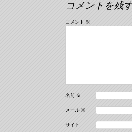
コメントを残
稿
ナ
コメント
※
ビ
ゲ
ー
シ
ョ
名前
※
メール
※
ン
サイト