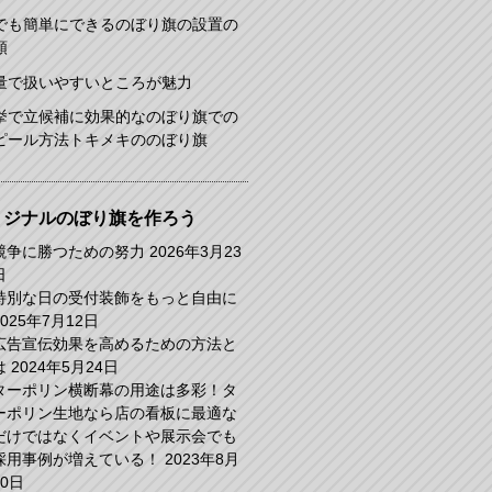
でも簡単にできるのぼり旗の設置の
順
量で扱いやすいところが魅力
挙で立候補に効果的なのぼり旗での
ピール方法トキメキののぼり旗
リジナルのぼり旗を作ろう
競争に勝つための努力
2026年3月23
日
特別な日の受付装飾をもっと自由に
2025年7月12日
広告宣伝効果を高めるための方法と
は
2024年5月24日
ターポリン横断幕の用途は多彩！タ
ーポリン生地なら店の看板に最適な
だけではなくイベントや展示会でも
採用事例が増えている！
2023年8月
30日