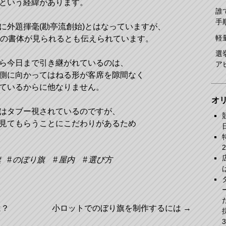
という経緯があります。
誰
手
に外題揮毫(勘亭流創始)とはなっていますが、
軽
この書体が見られるとも伝えられています。
選
ら今日まで引き継がれているのは、
ア
側に向かってはねる形が客席を隙間なく
ているからに他なりません。
オ
はタブー視されているのですが、
見てもらうことにこだわりがあるため
旗
のぼり旗
屋内
選び方
は？
小ロットでのぼり旗を制作するには
→