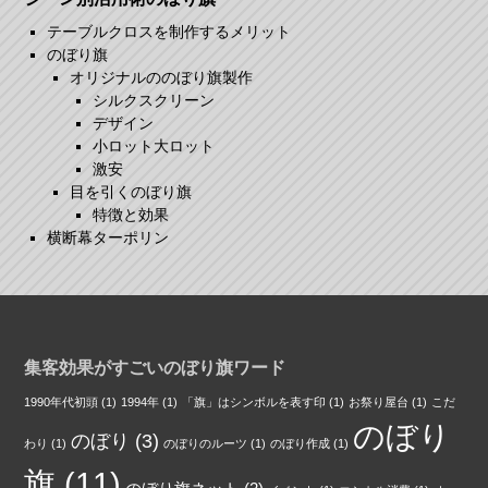
テーブルクロスを制作するメリット
のぼり旗
オリジナルののぼり旗製作
シルクスクリーン
デザイン
小ロット大ロット
激安
目を引くのぼり旗
特徴と効果
横断幕ターポリン
集客効果がすごいのぼり旗ワード
1990年代初頭
(1)
1994年
(1)
「旗」はシンボルを表す印
(1)
お祭り屋台
(1)
こだ
のぼり
のぼり
(3)
わり
(1)
のぼりのルーツ
(1)
のぼり作成
(1)
旗
(11)