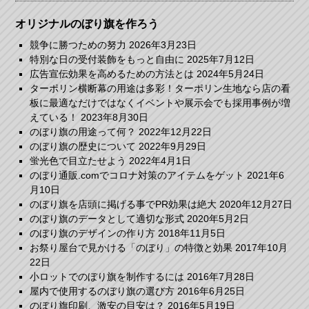
オリジナルのぼり旗を作ろう
競争に勝つための努力
2026年3月23日
特別な日の受付装飾をもっと自由に
2025年7月12日
広告宣伝効果を高めるための方法とは
2024年5月24日
ターポリン横断幕の用途は多彩！ターポリン生地なら店の看
板に最適なだけではなくイベントや展示会でも採用事例が増
えている！
2023年8月30日
のぼり旗の用途って何？
2022年12月22日
のぼり旗の歴史について
2022年9月29日
蛍光色で目立たせよう
2022年4月1日
のぼり通販.comでコロナ対策のアイテムをゲット
2021年6
月10日
のぼり旗を店頭に掲げる事でPR効果は絶大
2020年12月27日
のぼり旗のデータとして適切な形式
2020年5月2日
のぼり旗のデザインの作り方
2018年11月5日
お祭り屋台で見かける「のぼり」の特徴と効果
2017年10月
22日
小ロットでのぼり旗を制作するには
2016年7月28日
屋内で使用するのぼり旗の選び方
2016年6月25日
のぼり旗印刷、激安の目安は？
2016年5月19日