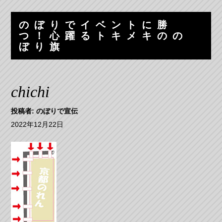
コ
ナ
ン
ビ
のぼりでイベントに勝
テ
ゲ
つ！心躍るトキメキのの
ン
ー
ぼり旗
ツ
シ
へ
ョ
ス
ン
chichi
キ
へ
ッ
ス
投稿者:
のぼりで宣伝
プ
キ
ッ
2022年12月22日
プ