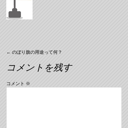
投
←
のぼり旗の用途って何？
稿
コメントを残す
ナ
ビ
コメント
※
ゲ
ー
シ
ョ