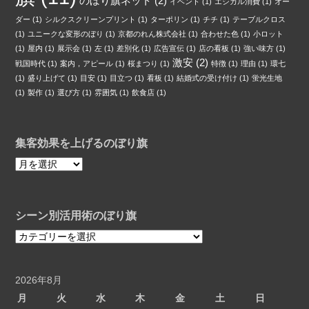
のぼり旗ネット
(2)
イベント
(1)
エシカル消費
(1)
オー
ダー
(1)
シルクスクリーンプリント
(1)
ターポリン
(1)
チチ
(1)
テーブルクロス
(1)
ユニークな変形のぼり
(1)
京都のれん株式会社
(1)
合わせた色
(1)
小ロット
(1)
屋内
(1)
展示会
(1)
左
(1)
差別化
(1)
広告宣伝
(1)
店の看板
(1)
強い味方
(1)
激安
(2)
戦国時代
(1)
案内，アピール
(1)
桜まつり
(1)
特徴
(1)
理由
(1)
環七
(1)
盛り上げて
(1)
目安
(1)
目立つ
(1)
看板
(1)
結婚式の受け付け
(1)
蛍光生地
(1)
製作
(1)
選び方
(1)
雰囲気
(1)
飲食店
(1)
集客効果を上げるのぼり旗
集
客
効
果
シーン別活用術のぼり旗
を
上
シ
げ
ー
る
ン
の
別
2026年8月
ぼ
活
月
火
水
木
金
土
日
り
用