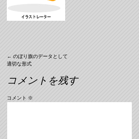
投
←
のぼり旗のデータとして
適切な形式
稿
ナ
コメントを残す
ビ
コメント
※
ゲ
ー
シ
ョ