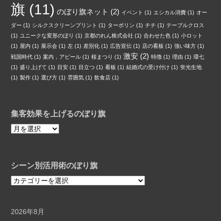
旗
(11)
のぼり旗ネット
(2)
イベント
(1)
エシカル消費
(1)
オー
ダー
(1)
シルクスクリーンプリント
(1)
ターポリン
(1)
チチ
(1)
テーブルクロス
(1)
ユニークな変形のぼり
(1)
京都のれん株式会社
(1)
合わせた色
(1)
小ロット
(1)
屋内
(1)
展示会
(1)
左
(1)
差別化
(1)
広告宣伝
(1)
店の看板
(1)
強い味方
(1)
激安
(2)
戦国時代
(1)
案内，アピール
(1)
桜まつり
(1)
特徴
(1)
理由
(1)
環七
(1)
盛り上げて
(1)
目安
(1)
目立つ
(1)
看板
(1)
結婚式の受け付け
(1)
蛍光生地
(1)
製作
(1)
選び方
(1)
雰囲気
(1)
飲食店
(1)
集客効果を上げるのぼり旗
集
客
効
果
シーン別活用術のぼり旗
を
上
シ
げ
ー
る
ン
の
別
2026年8月