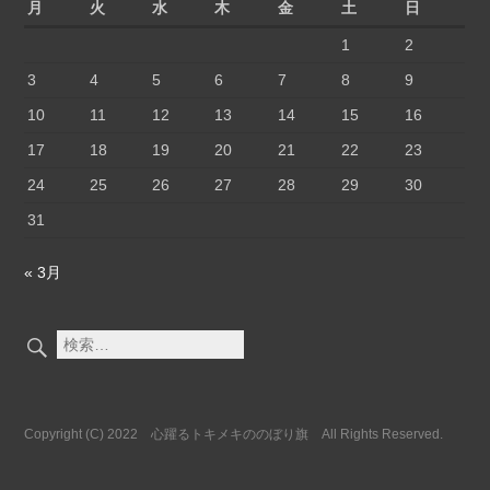
ぼ
活
月
火
水
木
金
土
日
り
用
1
2
旗
術
の
3
4
5
6
7
8
9
ぼ
10
11
12
13
14
15
16
り
旗
17
18
19
20
21
22
23
24
25
26
27
28
29
30
31
« 3月
検
索:
Copyright (C) 2022 心躍るトキメキののぼり旗 All Rights Reserved.