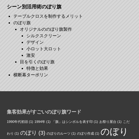
シーン別活用術のぼり旗
テーブルクロスを制作するメリット
のぼり旗
オリジナルののぼり旗製作
シルクスクリーン
デザイン
小ロット大ロット
激安
目を引くのぼり旗
特徴と効果
横断幕ターポリン
集客効果がすごいのぼり旗ワード
1990年代初頭
(1)
1994年
(1)
「旗」はシンボルを表す印
(1)
お祭り屋台
(1)
こだ
のぼり
のぼり
(3)
わり
(1)
のぼりのルーツ
(1)
のぼり作成
(1)