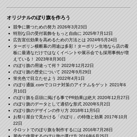
オリジナルのぼり旗を作ろう
競争に勝つための努力
2026年3月23日
特別な日の受付装飾をもっと自由に
2025年7月12日
広告宣伝効果を高めるための方法とは
2024年5月24日
ターポリン横断幕の用途は多彩！ターポリン生地なら店の看
板に最適なだけではなくイベントや展示会でも採用事例が増
えている！
2023年8月30日
のぼり旗の用途って何？
2022年12月22日
のぼり旗の歴史について
2022年9月29日
蛍光色で目立たせよう
2022年4月1日
のぼり通販.comでコロナ対策のアイテムをゲット
2021年6
月10日
のぼり旗を店頭に掲げる事でPR効果は絶大
2020年12月27日
のぼり旗のデータとして適切な形式
2020年5月2日
のぼり旗のデザインの作り方
2018年11月5日
お祭り屋台で見かける「のぼり」の特徴と効果
2017年10月
22日
小ロットでのぼり旗を制作するには
2016年7月28日
屋内で使用するのぼり旗の選び方
2016年6月25日