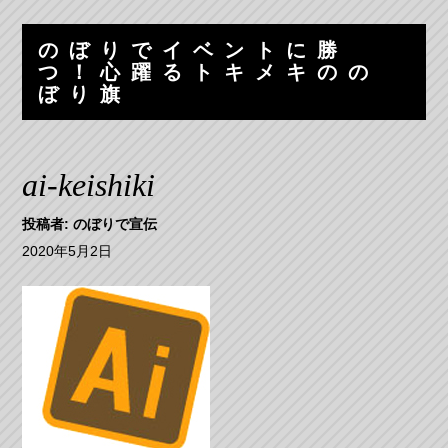
コ
ナ
ン
ビ
のぼりでイベントに勝
テ
ゲ
つ！心躍るトキメキのの
ン
ー
ぼり旗
ツ
シ
へ
ョ
ス
ン
ai-keishiki
キ
へ
ッ
ス
投稿者:
のぼりで宣伝
プ
キ
ッ
2020年5月2日
プ