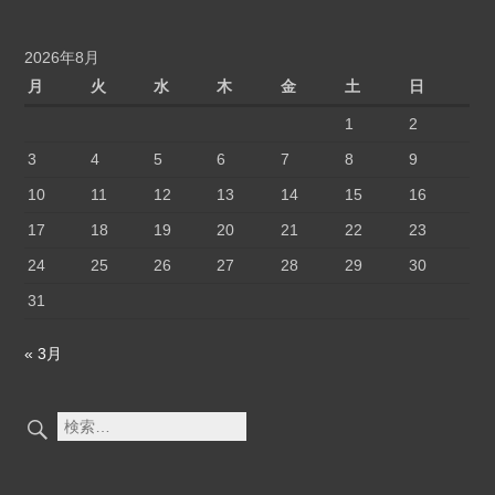
げ
ー
る
ン
の
別
2026年8月
ぼ
活
月
火
水
木
金
土
日
り
用
1
2
旗
術
の
3
4
5
6
7
8
9
ぼ
10
11
12
13
14
15
16
り
旗
17
18
19
20
21
22
23
24
25
26
27
28
29
30
31
« 3月
検
索: