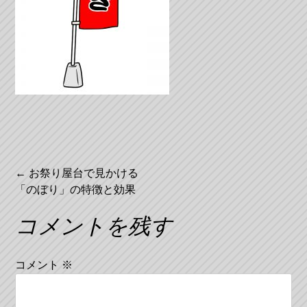
投
←
お祭り屋台で見かける
「のぼり」の特徴と効果
稿
ナ
コメントを残す
ビ
コメント
※
ゲ
ー