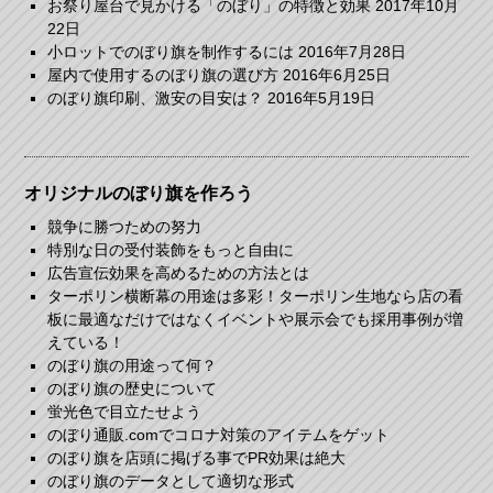
お祭り屋台で見かける「のぼり」の特徴と効果
2017年10月
22日
小ロットでのぼり旗を制作するには
2016年7月28日
屋内で使用するのぼり旗の選び方
2016年6月25日
のぼり旗印刷、激安の目安は？
2016年5月19日
オリジナルのぼり旗を作ろう
競争に勝つための努力
特別な日の受付装飾をもっと自由に
広告宣伝効果を高めるための方法とは
ターポリン横断幕の用途は多彩！ターポリン生地なら店の看
板に最適なだけではなくイベントや展示会でも採用事例が増
えている！
のぼり旗の用途って何？
のぼり旗の歴史について
蛍光色で目立たせよう
のぼり通販.comでコロナ対策のアイテムをゲット
のぼり旗を店頭に掲げる事でPR効果は絶大
のぼり旗のデータとして適切な形式