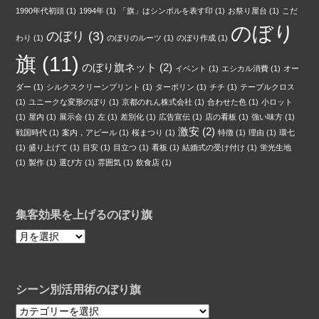
1990年代初頭
(1)
1994年
(1)
「旗」はシンボルを表す印
(1)
お祭り屋台
(1)
こだ
のぼり
のぼり
(3)
わり
(1)
のぼりのルーツ
(1)
のぼり作成
(1)
旗
(11)
のぼり旗ネット
(2)
イベント
(1)
エシカル消費
(1)
オー
ダー
(1)
シルクスクリーンプリント
(1)
ターポリン
(1)
チチ
(1)
テーブルクロス
(1)
ユニークな変形のぼり
(1)
京都のれん株式会社
(1)
合わせた色
(1)
小ロット
(1)
屋内
(1)
展示会
(1)
左
(1)
差別化
(1)
広告宣伝
(1)
店の看板
(1)
強い味方
(1)
激安
(2)
戦国時代
(1)
案内，アピール
(1)
桜まつり
(1)
特徴
(1)
理由
(1)
環七
(1)
盛り上げて
(1)
目安
(1)
目立つ
(1)
看板
(1)
結婚式の受け付け
(1)
蛍光生地
(1)
製作
(1)
選び方
(1)
雰囲気
(1)
飲食店
(1)
集客効果を上げるのぼり旗
集
客
効
果
シーン別活用術のぼり旗
を
上
シ