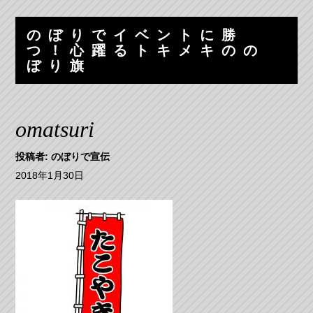
コ
ナ
ン
ビ
のぼりでイベントに勝
テ
ゲ
つ！心躍るトキメキのの
ン
ー
ぼり旗
ツ
シ
へ
ョ
ス
ン
omatsuri
キ
へ
ッ
ス
投稿者:
のぼりで宣伝
プ
キ
ッ
2018年1月30日
プ