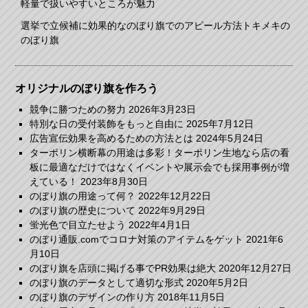
軽量で扱いやすいところが魅力
選挙で立候補に効果的なのぼり旗でのアピール方法トキメキの
のぼり旗
オリジナルのぼり旗を作ろう
競争に勝つための努力
2026年3月23日
特別な日の受付装飾をもっと自由に
2025年7月12日
広告宣伝効果を高めるための方法とは
2024年5月24日
ターポリン横断幕の用途は多彩！ターポリン生地なら店の看
板に最適なだけではなくイベントや展示会でも採用事例が増
えている！
2023年8月30日
のぼり旗の用途って何？
2022年12月22日
のぼり旗の歴史について
2022年9月29日
蛍光色で目立たせよう
2022年4月1日
のぼり通販.comでコロナ対策のアイテムをゲット
2021年6
月10日
のぼり旗を店頭に掲げる事でPR効果は絶大
2020年12月27日
のぼり旗のデータとして適切な形式
2020年5月2日
のぼり旗のデザインの作り方
2018年11月5日