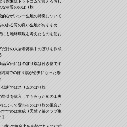
ぼり旗通販ドットコムで買えるおし
れな材質ののぼり旗
般的なポンジー生地の特徴について
みのある質の良い生地がおすすめ
伝にも地球環境を考えたものを使お
字だけの入居者募集中のぼりを作成
る
商品宣伝にはのぼり旗は付き物です
短納期でのぼり旗が必要になった場
合
い場所ではスリムのぼり旗
の野菜を購入してもらうための工夫
材によって変わるのぼり旗の風合い
おすすめは生成り天竺？綿スラブ生
？】
2：横3の黄金比を京都のれんでは推