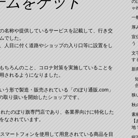
テムをゲット
の
ゃ
一
厚
の名称や提供しているサービスを記載して、行き交
宣
ムでした。
う
、人目に付く道路やショップの入り口等に設置をし
文
す
もちろんのこと、コロナ対策を実施していることを
新
用されるようになりました。
いう形で製造・販売されている「のぼり通販.com」
狭
品の取り扱いを開始したショップです。
秋
設されたのぼり旗専門店であり、各業界向けに特化した
素
をなされています。
【
地
ンやスマートフォンを使用して用意されている商品を目
縦