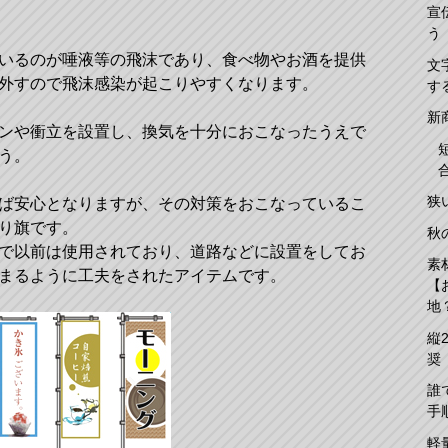
宣
う
いるのが唾液等の飛沫であり、食べ物やお酒を提供
文
外すので飛沫感染が起こりやすくなります。
す
新
ンや衝立を設置し、換気を十分におこなったうえで
う。
狭
ば安心となりますが、その対策をおこなっているこ
り旗です。
秋
で以前は使用されており、道路などに設置をしてお
素
まるように工夫をされたアイテムです。
【
地
縦
奨
誰
手
軽