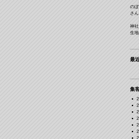
のぼ
さん
神社
生地
最
集