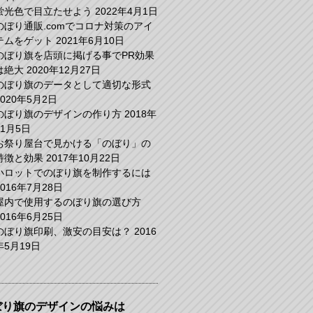
蛍光色で目立たせよう
2022年4月1日
のぼり通販.comでコロナ対策のアイ
テムをゲット
2021年6月10日
のぼり旗を店頭に掲げる事でPR効果
は絶大
2020年12月27日
のぼり旗のデータとして適切な形式
2020年5月2日
のぼり旗のデザインの作り方
2018年
11月5日
お祭り屋台で見かける「のぼり」の
特徴と効果
2017年10月22日
小ロットでのぼり旗を制作するには
2016年7月28日
屋内で使用するのぼり旗の選び方
2016年6月25日
のぼり旗印刷、激安の目安は？
2016
年5月19日
ぼり旗のデザインの悩みは