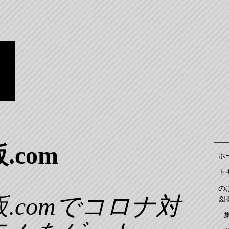
ン
躍
の
.com
ホ
ト
の
.comでコロナ対
図