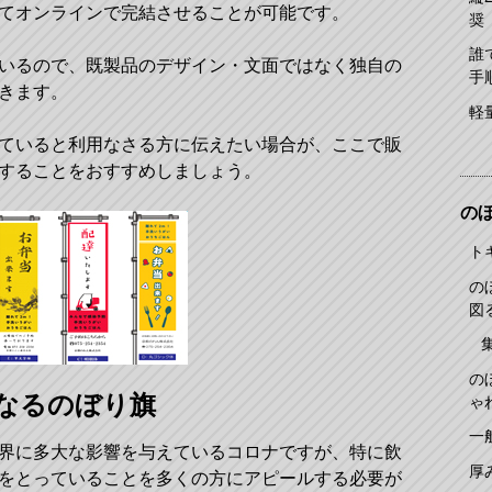
てオンラインで完結させることが可能です。
奨
誰
いるので、既製品のデザイン・文面ではなく独自の
手
きます。
軽
ていると利用なさる方に伝えたい場合が、ここで販
することをおすすめしましょう。
の
ト
の
図
の
なるのぼり旗
ゃ
一
界に多大な影響を与えているコロナですが、特に飲
厚
をとっていることを多くの方にアピールする必要が