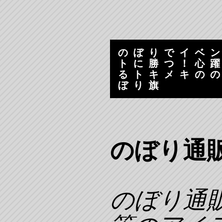
コ
ナ
ン
ビ
テ
ゲ
ン
ー
のぼりでイベ
ツ
シ
トに勝つ！心
へ
ョ
るトキメキの
ス
ン
ぼり旗
キ
へ
ッ
ス
プ
キ
ッ
プ
のぼり通販
のぼり通販