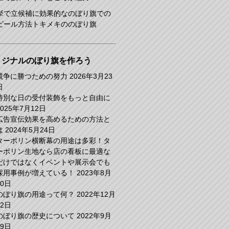
挙で立候補に効果的なのぼり旗での
ピール方法トキメキののぼり旗
リジナルのぼり旗を作ろう
競争に勝つための努力
2026年3月23
日
特別な日の受付装飾をもっと自由に
2025年7月12日
広告宣伝効果を高めるための方法と
は
2024年5月24日
ターポリン横断幕の用途は多彩！タ
ーポリン生地なら店の看板に最適な
だけではなくイベントや展示会でも
採用事例が増えている！
2023年8月
30日
のぼり旗の用途って何？
2022年12月
22日
のぼり旗の歴史について
2022年9月
29日