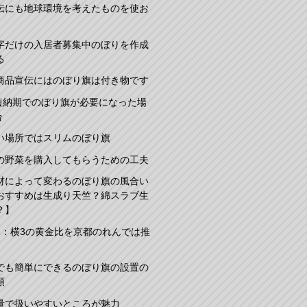
伝にも地球環境を考えたものを使お
字だけの入居者募集中のぼりを作成
る
商品宣伝にはのぼり旗は付き物です
短納期でのぼり旗が必要になった場
合
い場所ではスリムのぼり旗
の野菜を購入してもらうための工夫
材によって変わるのぼり旗の風合い
おすすめは生成り天竺？綿スラブ生
？】
2：横3の黄金比を京都のれんでは推
でも簡単にできるのぼり旗の設置の
順
量で扱いやすいところが魅力