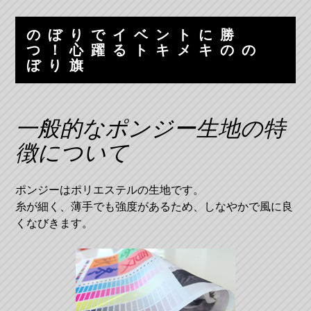
コ
ナ
ン
ビ
のぼりでイベントに勝
テ
ゲ
つ！心躍るトキメキのの
ン
ー
ぼり旗
ツ
シ
へ
ョ
ス
ン
一般的なポンジー生地の特
キ
へ
ッ
ス
徴について
プ
キ
ッ
ポンジーはポリエステルの生地です。
プ
糸が細く、薄手でも強度があるため、しなやかで風に良
くなびきます。