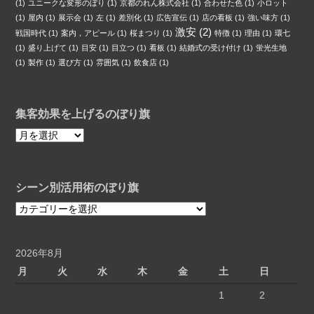
(1)
ユニークな変形のぼり
(1)
京都のれん株式会社
(1)
合わせた色
(1)
小ロット
(1)
屋内
(1)
展示会
(1)
左
(1)
差別化
(1)
広告宣伝
(1)
店の看板
(1)
強い味方
(1)
激安
(2)
戦国時代
(1)
案内，アピール
(1)
桜まつり
(1)
特徴
(1)
理由
(1)
環七
(1)
盛り上げて
(1)
目安
(1)
目立つ
(1)
看板
(1)
結婚式の受け付け
(1)
蛍光生地
(1)
製作
(1)
選び方
(1)
雰囲気
(1)
飲食店
(1)
集客効果を上げるのぼり旗
集
客
効
果
シーン別活用術のぼり旗
を
上
シ
げ
ー
る
ン
の
別
2026年8月
ぼ
活
月
火
水
木
金
土
日
り
用
1
2
旗
術
の