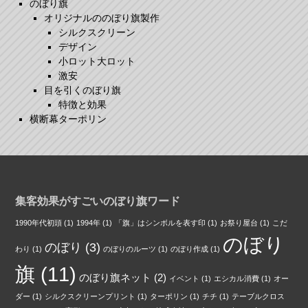
のぼり旗
オリジナルののぼり旗製作
シルクスクリーン
デザイン
小ロット大ロット
激安
目を引くのぼり旗
特徴と効果
横断幕ターポリン
集客効果がすごいのぼり旗ワード
1990年代初頭
(1)
1994年
(1)
「旗」はシンボルを表す印
(1)
お祭り屋台
(1)
こだ
のぼり
のぼり
(3)
わり
(1)
のぼりのルーツ
(1)
のぼり作成
(1)
旗
(11)
のぼり旗ネット
(2)
イベント
(1)
エシカル消費
(1)
オー
ダー
(1)
シルクスクリーンプリント
(1)
ターポリン
(1)
チチ
(1)
テーブルクロス