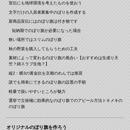
宣伝にも地球環境を考えたものを使おう
文字だけの入居者募集中のぼりを作成する
新商品宣伝にはのぼり旗は付き物です
短納期でのぼり旗が必要になった場合
狭い場所ではスリムのぼり旗
秋の野菜を購入してもらうための工夫
素材によって変わるのぼり旗の風合い【おすすめは生成り天
竺？綿スラブ生地？】
縦2：横3の黄金比を京都のれんでは推奨
誰でも簡単にできるのぼり旗の設置の手順
軽量で扱いやすいところが魅力
選挙で立候補に効果的なのぼり旗でのアピール方法トキメキの
のぼり旗
オリジナルのぼり旗を作ろう