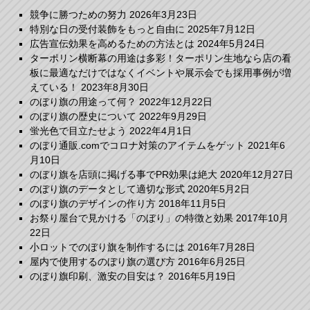
競争に勝つための努力
2026年3月23日
特別な日の受付装飾をもっと自由に
2025年7月12日
広告宣伝効果を高めるための方法とは
2024年5月24日
ターポリン横断幕の用途は多彩！ターポリン生地なら店の看
板に最適なだけではなくイベントや展示会でも採用事例が増
えている！
2023年8月30日
のぼり旗の用途って何？
2022年12月22日
のぼり旗の歴史について
2022年9月29日
蛍光色で目立たせよう
2022年4月1日
のぼり通販.comでコロナ対策のアイテムをゲット
2021年6
月10日
のぼり旗を店頭に掲げる事でPR効果は絶大
2020年12月27日
のぼり旗のデータとして適切な形式
2020年5月2日
のぼり旗のデザインの作り方
2018年11月5日
お祭り屋台で見かける「のぼり」の特徴と効果
2017年10月
22日
小ロットでのぼり旗を制作するには
2016年7月28日
屋内で使用するのぼり旗の選び方
2016年6月25日
のぼり旗印刷、激安の目安は？
2016年5月19日